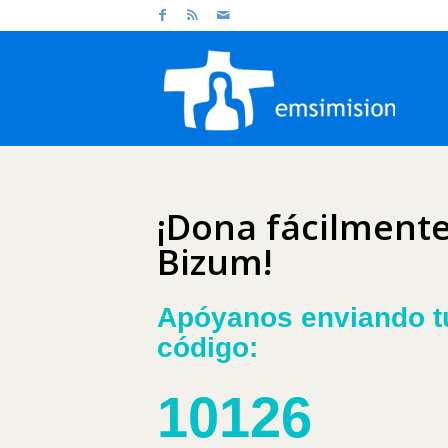
¡Dona fácilment
Bizum!
Apóyanos enviando t
código:
10126