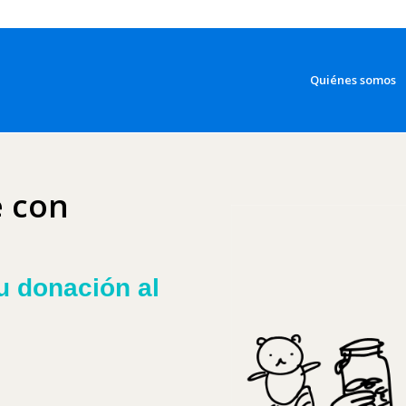
Quiénes somos
e con
u donación al