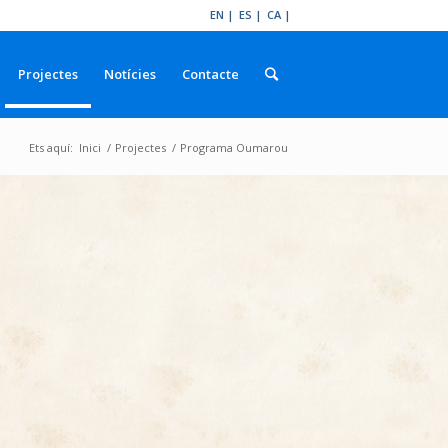
EN
ES
CA
Projectes
Notícies
Contacte
Ets aquí:
Inici
/
Projectes
/
Programa Oumarou